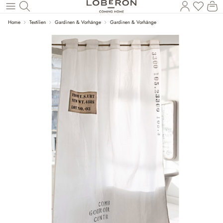
Du has
Wa
Zum Hauptinhalt springen
Home
Textilien
Gardinen & Vorhänge
Gardinen & Vorhänge