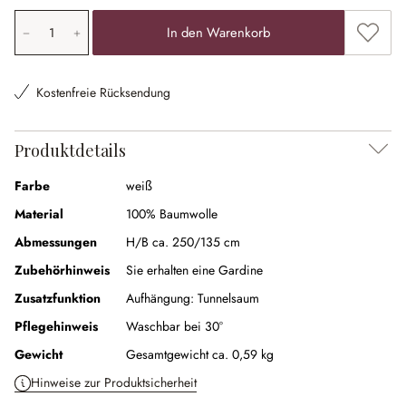
Produkt Anzahl: Gib den gewünschten Wert ein oder ben
Zum Me
In den Warenkorb
Kostenfreie Rücksendung
Produktdetails
Farbe
weiß
Material
100% Baumwolle
Abmessungen
H/B ca. 250/135 cm
Zubehörhinweis
Sie erhalten eine Gardine
Zusatzfunktion
Aufhängung:
Tunnelsaum
Pflegehinweis
Waschbar bei 30°
Gewicht
Gesamtgewicht ca. 0,59 kg
Hinweise zur Produktsicherheit