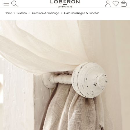
Du has
Wa
Zum Hauptinhalt springen
Home
Textilien
Gardinen & Vorhänge
Gardinenstangen & Zubehör