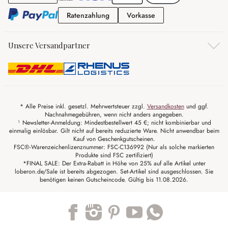
Ratenzahlung
Vorkasse
Ratenzahlung
Vorkasse
Unsere Versandpartner
* Alle Preise inkl. gesetzl. Mehrwertsteuer zzgl.
Versandkosten
und ggf.
Nachnahmegebühren, wenn nicht anders angegeben.
¹ Newsletter-Anmeldung: Mindestbestellwert 45 €; nicht kombinierbar und
einmalig einlösbar. Gilt nicht auf bereits reduzierte Ware. Nicht anwendbar beim
Kauf von Geschenkgutscheinen.
FSC®-Warenzeichenlizenznummer: FSC-C136992 (Nur als solche markierten
Produkte sind FSC zertifiziert)
*FINAL SALE: Der Extra-Rabatt in Höhe von 25% auf alle Artikel unter
loberon.de/Sale ist bereits abgezogen. Set-Artikel sind ausgeschlossen. Sie
benötigen keinen Gutscheincode. Gültig bis 11.08.2026.