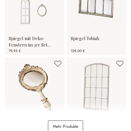
Spiegel mit Deko-
Spiegel Tobiah
Fenstern im 3er Set
Morilev
79,95 €
128,00 €
Handspiegel Empuré
Spiegel Tobiah
Mehr Produkte