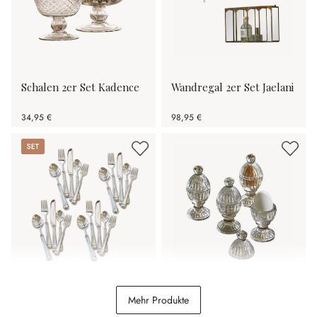
Schalen 2er Set Kadence
Wandregal 2er Set Jaelani
34,95 €
98,95 €
Set
Besteck Eriat
Eierbecher 4er Set Uvirel
Mehr Produkte