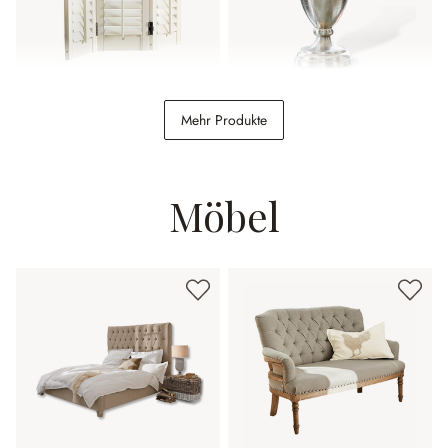
Shutter Ventura
Vase Gilberta
Mehr Produkte
198,00 €
64,95 €
Möbel