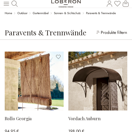
Wa
Zum Hauptinhalt springen
Home
Outdoor
Gartenmöbel
Sonnen- & Sichtschutz
Paravents & Trennwände
Paravents & Trennwände
Produkte filtern
Rollo Georgia
Vordach Auburn
94,95 €
198,00 €