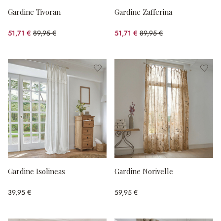
Gardine Tivoran
Gardine Zafferina
51,71 €
89,95 €
51,71 €
89,95 €
(42.51% gespart)
(42.51% gespart)
Gardine Isolineas
Gardine Norivelle
39,95 €
59,95 €