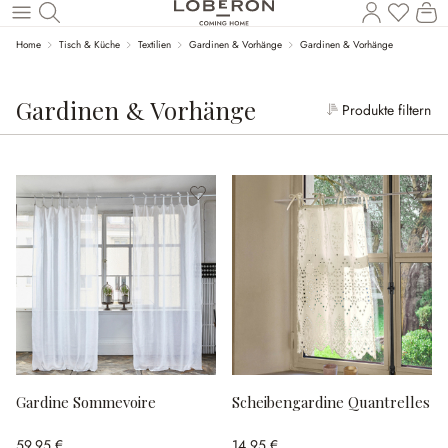
Wa
Zum Hauptinhalt springen
Home
Tisch & Küche
Textilien
Gardinen & Vorhänge
Gardinen & Vorhänge
Gardinen & Vorhänge
Produkte filtern
Gardine Sommevoire
Scheibengardine Quantrelles
59,95 €
14,95 €