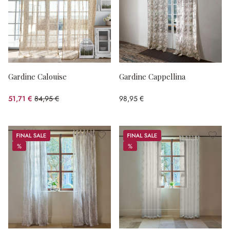
Gardine Calouise
Gardine Cappellina
51,71 €
84,95 €
98,95 €
(39.13% gespart)
Sale
Sale
%
%
%
%