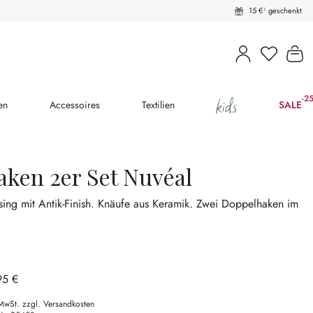
15 €¹ geschenkt
Du hast 
Wa
kids
-2
(2
en
Accessoires
Textilien
SALE
aken 2er Set Nuvéal
ing mit Antik-Finish.
Knäufe aus Keramik.
Zwei Doppelhaken im
95 €
 MwSt. zzgl. Versandkosten