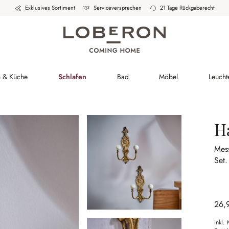
Exklusives Sortiment
Serviceversprechen
21 Tage Rückgaberecht
h & Küche
Schlafen
Bad
Möbel
Leucht
H
Mess
Set.
26,
inkl.