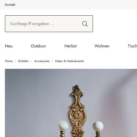
Kontakt
 Hauptinhalt springen
Zur Suche springen
Zur Hauptnavigation springen
Neu
Outdoor
Herbst
Wohnen
Tisc
Home
Schlafen
Accessoires
Haken & Hakenboards