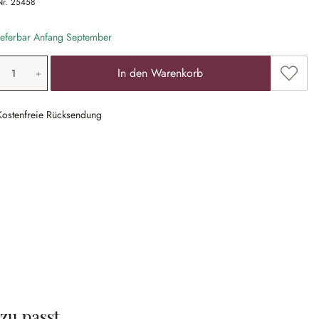
Nr.
25458
eferbar Anfang September
odukt Anzahl: Gib den gewünschten Wert ein
Zum Me
In den Warenkorb
Kostenfreie Rücksendung
zu passt