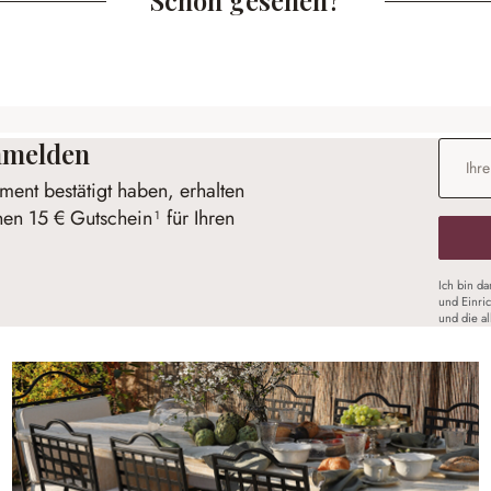
anmelden
E-Mail-
ent bestätigt haben, erhalten
nen 15 € Gutschein¹ für Ihren
Ich bin d
und Einri
und die a