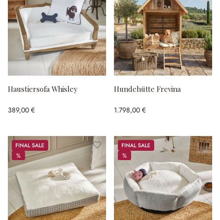
Haustiersofa Whisley
Hundehütte Frevina
389,00 €
1.798,00 €
Sale
Sale
%
%
%
%