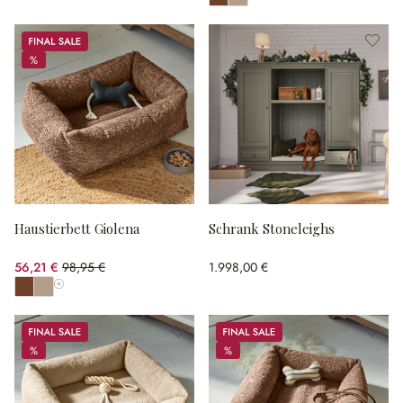
Alle Farben anzeigen
Sale
%
%
Haustierbett Giolena
Schrank Stoneleighs
56,21 €
98,95 €
1.998,00 €
(43.19% gespart)
Alle Farben anzeigen
Sale
Sale
%
%
%
%