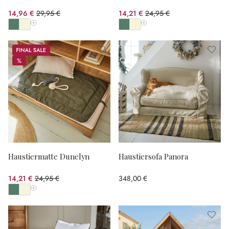
14,96 €
29,95 €
14,21 €
24,95 €
(50.05% gespart)
(43.05% gespart)
Alle Farben anzeigen
Alle Farben anzeigen
Sale
%
%
Haustiermatte Dunelyn
Haustiersofa Panora
14,21 €
24,95 €
348,00 €
(43.05% gespart)
Alle Farben anzeigen