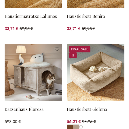
Haustiermatratze Lalumos
Haustierbett Benira
33,71 €
59,95 €
33,71 €
59,95 €
(43.77% gespart)
(43.77% gespart)
Sale
%
%
Katzenhaus Éloresa
Haustierbett Giolena
598,00 €
56,21 €
98,95 €
(43.19% gespart)