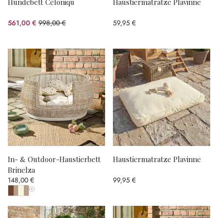
Hundebett Céloniqu
Haustiermatratze Plavinne
561,00 €
998,00 €
59,95 €
(43.79% gespart)
In- & Outdoor-Haustierbett
Haustiermatratze Plavinne
Brinelza
148,00 €
99,95 €
Alle Farben anzeigen