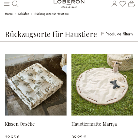
Wa
Zum Hauptinhalt springen
Home
Schlafen
Rückzugsorte für Haustiere
Rückzugsorte für Haustiere
Produkte filtern
Kissen Orsélie
Haustiermatte Marnja
39,95 €
39,95 €