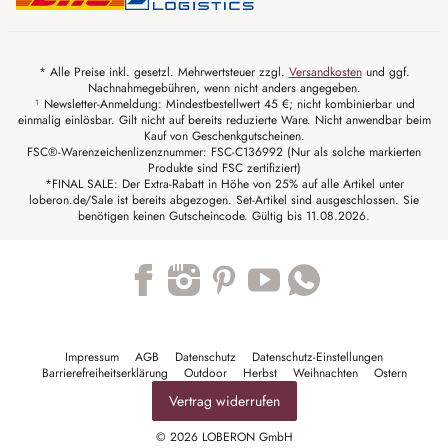
* Alle Preise inkl. gesetzl. Mehrwertsteuer zzgl.
Versandkosten
und ggf.
Nachnahmegebühren, wenn nicht anders angegeben.
¹ Newsletter-Anmeldung: Mindestbestellwert 45 €; nicht kombinierbar und
einmalig einlösbar. Gilt nicht auf bereits reduzierte Ware. Nicht anwendbar beim
Kauf von Geschenkgutscheinen.
FSC®-Warenzeichenlizenznummer: FSC-C136992 (Nur als solche markierten
Produkte sind FSC zertifiziert)
*FINAL SALE: Der Extra-Rabatt in Höhe von 25% auf alle Artikel unter
loberon.de/Sale ist bereits abgezogen. Set-Artikel sind ausgeschlossen. Sie
benötigen keinen Gutscheincode. Gültig bis 11.08.2026.
Trustpilot
Impressum
AGB
Datenschutz
Datenschutz-Einstellungen
Barrierefreiheitserklärung
Outdoor
Herbst
Weihnachten
Ostern
Vertrag widerrufen
© 2026 LOBERON GmbH