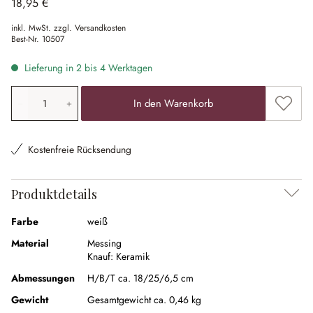
18,95 €
inkl. MwSt. zzgl. Versandkosten
Best-Nr.
10507
Lieferung in 2 bis 4 Werktagen
Produkt Anzahl: Gib den gewünschten Wert ein oder ben
Zum Me
In den Warenkorb
Kostenfreie Rücksendung
Produktdetails
Farbe
weiß
Material
Messing
Knauf:
Keramik
Abmessungen
H/B/T ca. 18/25/6,5 cm
Gewicht
Gesamtgewicht ca. 0,46 kg