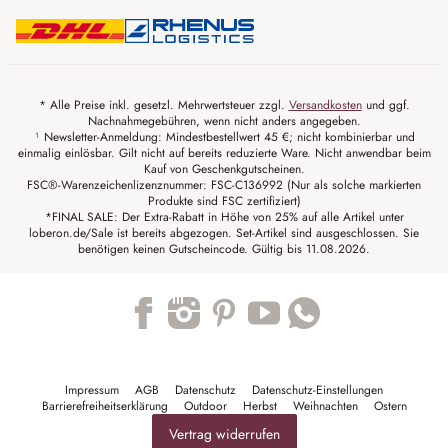
* Alle Preise inkl. gesetzl. Mehrwertsteuer zzgl.
Versandkosten
und ggf.
Nachnahmegebühren, wenn nicht anders angegeben.
¹ Newsletter-Anmeldung: Mindestbestellwert 45 €; nicht kombinierbar und
einmalig einlösbar. Gilt nicht auf bereits reduzierte Ware. Nicht anwendbar beim
Kauf von Geschenkgutscheinen.
FSC®-Warenzeichenlizenznummer: FSC-C136992 (Nur als solche markierten
Produkte sind FSC zertifiziert)
*FINAL SALE: Der Extra-Rabatt in Höhe von 25% auf alle Artikel unter
loberon.de/Sale ist bereits abgezogen. Set-Artikel sind ausgeschlossen. Sie
benötigen keinen Gutscheincode. Gültig bis 11.08.2026.
Trustpilot
Impressum
AGB
Datenschutz
Datenschutz-Einstellungen
Barrierefreiheitserklärung
Outdoor
Herbst
Weihnachten
Ostern
Vertrag widerrufen