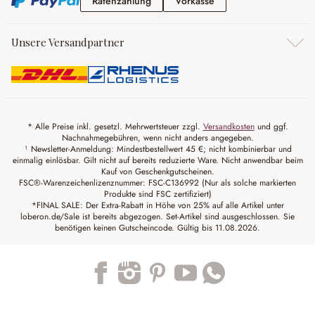
Ratenzahlung
Vorkasse
Ratenzahlung
Vorkasse
Unsere Versandpartner
* Alle Preise inkl. gesetzl. Mehrwertsteuer zzgl.
Versandkosten
und ggf.
Nachnahmegebühren, wenn nicht anders angegeben.
¹ Newsletter-Anmeldung: Mindestbestellwert 45 €; nicht kombinierbar und
einmalig einlösbar. Gilt nicht auf bereits reduzierte Ware. Nicht anwendbar beim
Kauf von Geschenkgutscheinen.
FSC®-Warenzeichenlizenznummer: FSC-C136992 (Nur als solche markierten
Produkte sind FSC zertifiziert)
*FINAL SALE: Der Extra-Rabatt in Höhe von 25% auf alle Artikel unter
loberon.de/Sale ist bereits abgezogen. Set-Artikel sind ausgeschlossen. Sie
benötigen keinen Gutscheincode. Gültig bis 11.08.2026.
Trustpilot