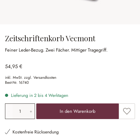
Zeitschriftenkorb Vecmont
Feiner Leder-Bezug.
Zwei Fächer.
Mittiger Tragegriff.
54,95 €
inkl. MwSt. zzgl. Versandkosten
Best-Nr.
16740
Lieferung in 2 bis 4 Werktagen
Produkt Anzahl: Gib den gewünschten Wert ein oder ben
Zum Me
In den Warenkorb
Kostenfreie Rücksendung