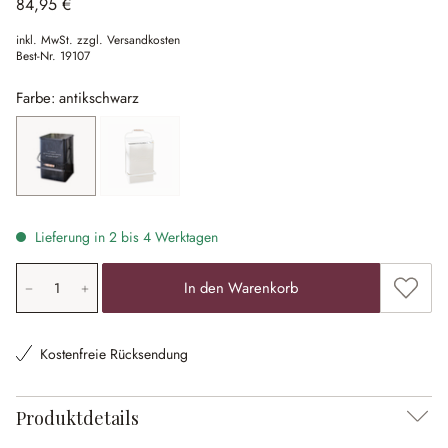
84,95 €
inkl. MwSt. zzgl. Versandkosten
Best-Nr.
19107
Farbe: antikschwarz
antikschwarz
beige
(Diese Option ist zurzeit nicht verfügbar.)
Lieferung in 2 bis 4 Werktagen
Produkt Anzahl: Gib den gewünschten Wert ein oder ben
Zum Me
In den Warenkorb
Kostenfreie Rücksendung
Produktdetails