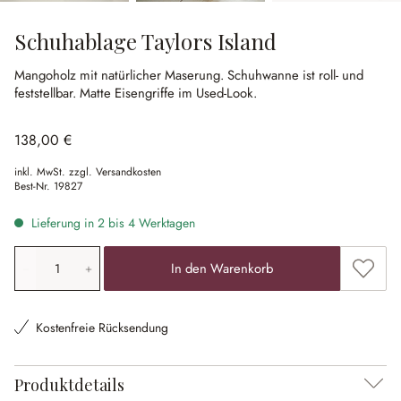
Schuhablage Taylors Island
Mangoholz mit natürlicher Maserung.
Schuhwanne ist roll- und
feststellbar.
Matte Eisengriffe im Used-Look.
138,00 €
inkl. MwSt. zzgl. Versandkosten
Best-Nr.
19827
Lieferung in 2 bis 4 Werktagen
Produkt Anzahl: Gib den gewünschten Wert ein oder ben
Zum Me
In den Warenkorb
Kostenfreie Rücksendung
Produktdetails