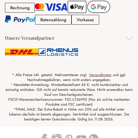
Rechnung
Rechnung
Ratenzahlung
Vorkasse
Ratenzahlung
Vorkasse
Unsere Versandpartner
* Alle Preise inkl. gesetzl. Mehrwertsteuer zzgl.
Versandkosten
und ggf.
Nachnahmegebühren, wenn nicht anders angegeben.
¹ Newsletter-Anmeldung: Mindestbestellwert 45 €; nicht kombinierbar und
einmalig einlösbar. Gilt nicht auf bereits reduzierte Ware. Nicht anwendbar beim
Kauf von Geschenkgutscheinen.
FSC®-Warenzeichenlizenznummer: FSC-C136992 (Nur als solche markierten
Produkte sind FSC zertifiziert)
*FINAL SALE: Der Extra-Rabatt in Höhe von 25% auf alle Artikel unter
loberon.de/Sale ist bereits abgezogen. Set-Artikel sind ausgeschlossen. Sie
benötigen keinen Gutscheincode. Gültig bis 11.08.2026.