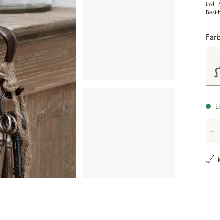
inkl.
Best-
Farb
Li
Pr