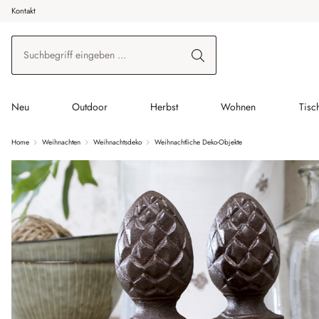
Kontakt
 Hauptinhalt springen
Zur Suche springen
Zur Hauptnavigation springen
Neu
Outdoor
Herbst
Wohnen
Tisc
Home
Weihnachten
Weihnachtsdeko
Weihnachtliche Deko-Objekte