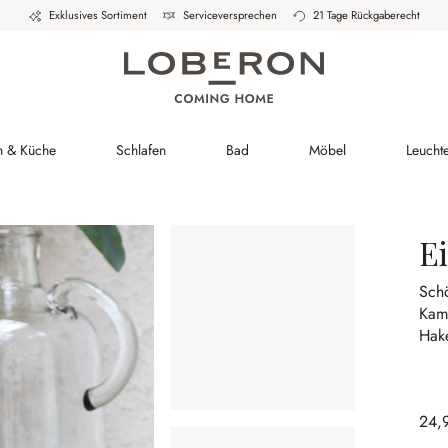
Exklusives Sortiment
Serviceversprechen
21 Tage Rückgaberecht
h & Küche
Schlafen
Bad
Möbel
Leucht
Ei
Sch
Kam
Hak
24,