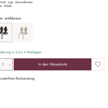
 MwSt. zzgl. Versandkosten
Nr.
10268
e: antikbraun
antikbraun
antikweiß
eferung in 2 bis 4 Werktagen
odukt Anzahl: Gib den gewünschten Wert ein
Zum Me
In den Warenkorb
Kostenfreie Rücksendung