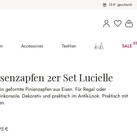
15 €¹ geschenkt
Wa
kids
-2
(25
en
Accessoires
Textilien
SALE
senzapfen 2er Set Lucielle
ön geformte Pinienzapfen aus Eisen.
Für Regal oder
inkonsole.
Dekorativ und praktisch im Antik-Look.
Praktisch mit
en.
95 €