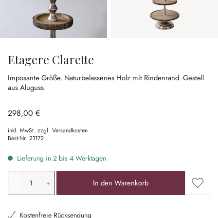
Etagere Clarette
Imposante Größe.
Naturbelassenes Holz mit Rindenrand.
Gestell
aus Aluguss.
298,00 €
inkl. MwSt. zzgl. Versandkosten
Best-Nr.
21172
Lieferung in 2 bis 4 Werktagen
Produkt Anzahl: Gib den gewünschten Wert ein oder ben
Zum Me
In den Warenkorb
Kostenfreie Rücksendung