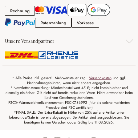
Rechnung
Rechnung
Ratenzahlung
Vorkasse
Ratenzahlung
Vorkasse
Unsere Versandpartner
* Alle Preise inkl. gesetzl. Mehrwertsteuer zzgl.
Versandkosten
und ggf.
Nachnahmegebühren, wenn nicht anders angegeben.
¹ Newsletter-Anmeldung: Mindestbestellwert 45 €; nicht kombinierbar und
einmalig einlösbar. Gilt nicht auf bereits reduzierte Ware. Nicht anwendbar beim
Kauf von Geschenkgutscheinen.
FSC®-Warenzeichenlizenznummer: FSC-C136992 (Nur als solche markierten
Produkte sind FSC zertifiziert)
*FINAL SALE: Der Extra-Rabatt in Höhe von 25% auf alle Artikel unter
loberon.de/Sale ist bereits abgezogen. Set-Artikel sind ausgeschlossen. Sie
benötigen keinen Gutscheincode. Gültig bis 11.08.2026.