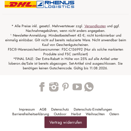
* Alle Preise inkl. gesetzl. Mehrwertsteuer zzgl.
Versandkosten
und ggf.
Nachnahmegebühren, wenn nicht anders angegeben.
¹ Newsletter-Anmeldung: Mindestbestellwert 45 €; nicht kombinierbar und
einmalig einlösbar. Gilt nicht auf bereits reduzierte Ware. Nicht anwendbar beim
Kauf von Geschenkgutscheinen.
FSC®-Warenzeichenlizenznummer: FSC-C136992 (Nur als solche markierten
Produkte sind FSC zertifiziert)
*FINAL SALE: Der Extra-Rabatt in Höhe von 25% auf alle Artikel unter
loberon.de/Sale ist bereits abgezogen. Set-Artikel sind ausgeschlossen. Sie
benötigen keinen Gutscheincode. Gültig bis 11.08.2026.
Trustpilot
Impressum
AGB
Datenschutz
Datenschutz-Einstellungen
Barrierefreiheitserklärung
Outdoor
Herbst
Weihnachten
Ostern
Vertrag widerrufen