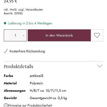
24,95 €
inkl. MwSt. zzgl. Versandkosten
Best-Nr.
20980
Lieferung in 2 bis 4 Werktagen
Produkt Anzahl: Gib den gewünschten Wert ein oder ben
Zum Me
In den Warenkorb
Kostenfreie Rücksendung
Produktdetails
Farbe
antikweiß
Material
Polyresin
Abmessungen
H/B/T ca. 15/11/11,5 cm
Gewicht
Gesamtgewicht ca. 0,5 kg
Hinweise zur Produktsicherheit