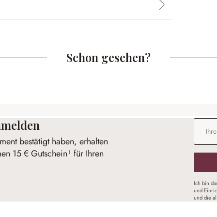
Schon gesehen?
anmelden
E-Mail-
ent bestätigt haben, erhalten
nen 15 € Gutschein¹ für Ihren
Ich bin d
und Einri
und die a