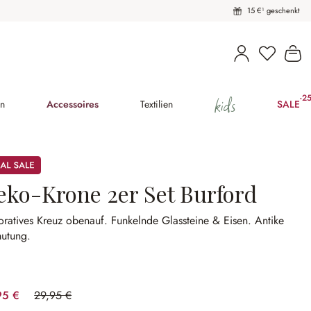
15 €¹ geschenkt
Du hast 
Wa
kids
-2
(25
en
Accessoires
Textilien
SALE
eko-Krone 2er Set Burford
oratives Kreuz obenauf.
Funkelnde Glassteine & Eisen.
Antike
utung.
95 €
29,95 €
(33.39% gespart)