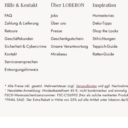
Hilfe & Kontakt
Über LOBERON
Inspiration
FAQ
Jobs
Homestories
Zahlung & Lieferung
Über uns
Deko-Tipps
Retoure
Presse
Shop the Looks
Geschäftskunden
Geschenkgutschein
Stilrichtungen
Sicherheit & Cybercrime
Unsere Verantwortung
Teppich-Guide
Kontakt
Mirabeau
Rattan-Guide
Serviceversprechen
Entsorgungshinweis
* Alle Preise inkl. gesetzl. Mehrwertsteuer zzgl.
Versandkosten
und ggf. Nachnahme
¹ Newsletter-Anmeldung: Mindestbestellwert 45 €; nicht kombinierbar und einmalig 
FSC®-Warenzeichenlizenznummer: FSC-C136992 (Nur als solche markierten Produkte 
*FINAL SALE: Der Extra-Rabatt in Höhe von 25% auf alle Artikel unter loberon.de/S