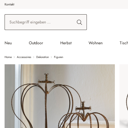
Kontakt
 Hauptinhalt springen
Zur Suche springen
Zur Hauptnavigation springen
Neu
Outdoor
Herbst
Wohnen
Tisc
Home
Accessoires
Dekoration
Figuren