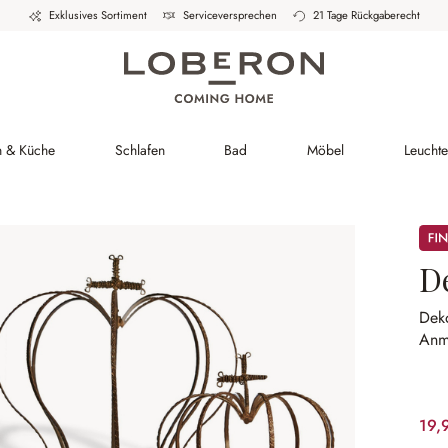
Exklusives Sortiment
Serviceversprechen
21 Tage Rückgaberecht
h & Küche
Schlafen
Bad
Möbel
Leucht
Sale
D
Dek
Anm
19,