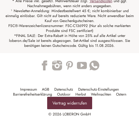
* Alle Preise inkl. gesetzl. Mehrwertsteuer zzgl.
Versandkosten
und ggf.
Nachnahmegebühren, wenn nicht anders angegeben.
¹ Newsletter-Anmeldung: Mindestbestellwert 45 €; nicht kombinierbar und
einmalig einlösbar. Gilt nicht auf bereits reduzierte Ware. Nicht anwendbar beim
Kauf von Geschenkgutscheinen.
FSC®-Warenzeichenlizenznummer: FSC-C136992 (Nur als solche markierten
Produkte sind FSC zertifiziert)
*FINAL SALE: Der Extra-Rabatt in Höhe von 25% auf alle Artikel unter
loberon.de/Sale ist bereits abgezogen. Set-Artikel sind ausgeschlossen. Sie
benötigen keinen Gutscheincode. Gültig bis 11.08.2026.
Trustpilot
Impressum
AGB
Datenschutz
Datenschutz-Einstellungen
Barrierefreiheitserklärung
Outdoor
Herbst
Weihnachten
Ostern
Vertrag widerrufen
© 2026 LOBERON GmbH