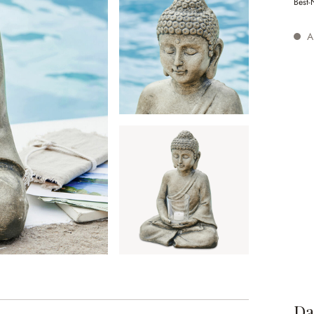
Best-
Au
Da