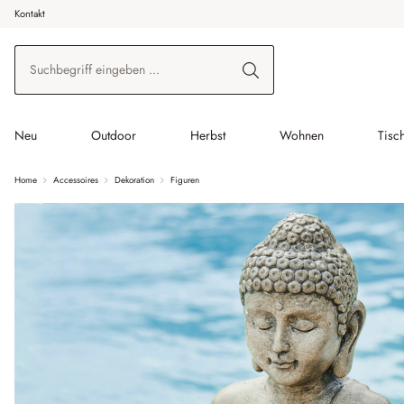
Kontakt
 Hauptinhalt springen
Zur Suche springen
Zur Hauptnavigation springen
Neu
Outdoor
Herbst
Wohnen
Tisc
Home
Accessoires
Dekoration
Figuren