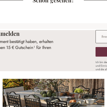
anmelden
E-Mail-
ent bestätigt haben, erhalten
nen 15 € Gutschein¹ für Ihren
Ich bin d
und Einri
und die a