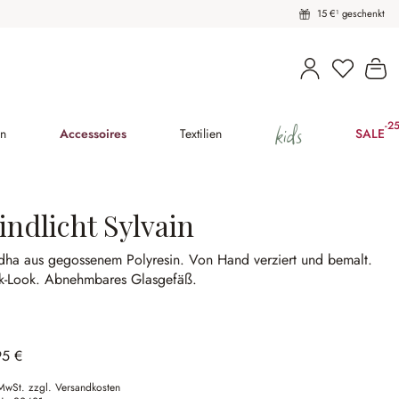
15 €¹ geschenkt
Du hast 
Wa
kids
-2
(25
en
Accessoires
Textilien
SALE
indlicht Sylvain
dha aus gegossenem Polyresin.
Von Hand verziert und bemalt.
k-Look.
Abnehmbares Glasgefäß.
95 €
 MwSt. zzgl. Versandkosten