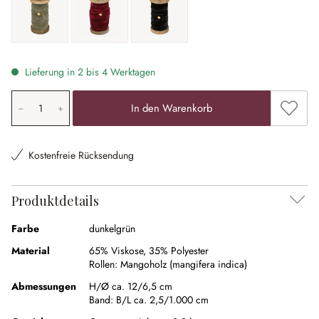
olivgrün
rot
schwarz
Lieferung in 2 bis 4 Werktagen
Produkt Anzahl: Gib den gewünschten Wert ein oder ben
Zum Me
In den Warenkorb
Kostenfreie Rücksendung
Produktdetails
Farbe
dunkelgrün
Material
65% Viskose
,
35% Polyester
Rollen:
Mangoholz (mangifera indica)
Abmessungen
H/Ø ca. 12/6,5 cm
Band:
B/L ca. 2,5/1.000 cm