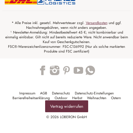
* Alle Preise inkl. gesetzl. Mehrwertsteuer zzgl.
Versandkosten
und ggf.
Nachnahmegebühren, wenn nicht anders angegeben.
¹ Newsletter-Anmeldung: Mindestbestellwert 45 €; nicht kombinierbar und
einmalig einlösbar. Gilt nicht auf bereits reduzierte Ware. Nicht anwendbar beim
Kauf von Geschenkgutscheinen.
FSC®-Warenzeichenlizenznummer: FSC-C136992 (Nur als solche markierten
Produkte sind FSC zertifiziert)
Trustpilot
Impressum
AGB
Datenschutz
Datenschutz-Einstellungen
Barrierefreiheitserklärung
Outdoor
Herbst
Weihnachten
Ostern
Vertrag widerrufen
© 2026 LOBERON GmbH