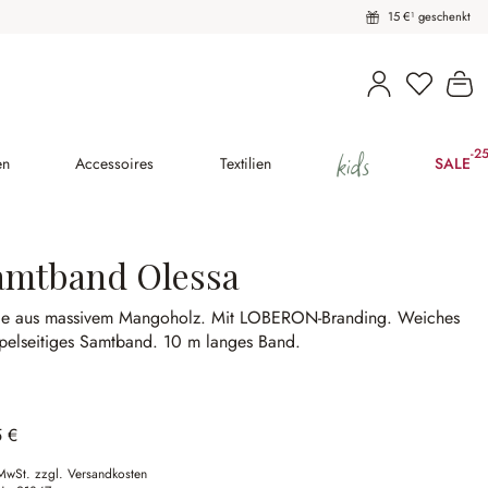
15 €¹ geschenkt
Wa
kids
-2
(25
en
Accessoires
Textilien
SALE
amtband Olessa
le aus massivem Mangoholz.
Mit LOBERON-Branding.
Weiches
pelseitiges Samtband.
10 m langes Band.
5 €
 MwSt. zzgl. Versandkosten