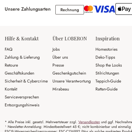
Unsere Zahlungsarten
Rechnung
Rechnung
Hilfe & Kontakt
Über LOBERON
Inspiration
FAQ
Jobs
Homestories
Zahlung & Lieferung
Über uns
Deko-Tipps
Retoure
Presse
Shop the Looks
Geschäftskunden
Geschenkgutschein
Stilrichtungen
Sicherheit & Cybercrime
Unsere Verantwortung
Teppich-Guide
Kontakt
Mirabeau
Rattan-Guide
Serviceversprechen
Entsorgungshinweis
* Alle Preise inkl. gesetzl. Mehrwertsteuer zzgl.
Versandkosten
und ggf. Nachnahme
¹ Newsletter-Anmeldung: Mindestbestellwert 45 €; nicht kombinierbar und einmalig 
FSC®-Warenzeichenlizenznummer: FSC-C136992 (Nur als solche markierten Produkte 