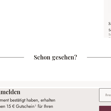
S
S
S
S
Schon gesehen?
anmelden
E-Mail-
ent bestätigt haben, erhalten
nen 15 € Gutschein¹ für Ihren