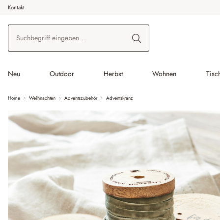
Kontakt
 Hauptinhalt springen
Zur Suche springen
Zur Hauptnavigation springen
Neu
Outdoor
Herbst
Wohnen
Tisc
Home
Weihnachten
Adventszubehör
Adventskranz