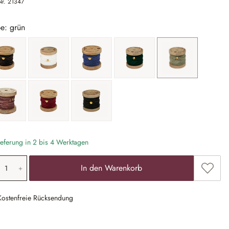
Nr.
21347
e: grün
braun
creme
dunkelblau
dunkelgrün
grün
rosa
rot
schwarz
eferung in 2 bis 4 Werktagen
odukt Anzahl: Gib den gewünschten Wert ein
Zum Me
In den Warenkorb
Kostenfreie Rücksendung