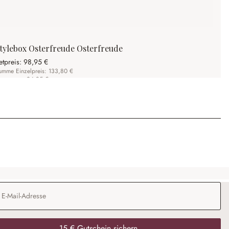
tylebox Osterfreude Osterfreude
etpreis:
98,95 €
umme Einzelpreis: 133,80 €
ie sparen: 34,85 €
Adresse
*
15 € Gutschein sichern