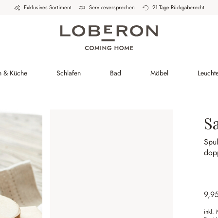
Exklusives Sortiment
Serviceversprechen
21 Tage Rückgaberecht
h & Küche
Schlafen
Bad
Möbel
Leucht
S
Spu
dop
9,9
inkl.