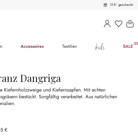
15 €¹ geschenkt
Du hast 
Wa
kids
-2
(25
en
Accessoires
Textilien
SALE
ranz Dangriga
e Kiefernholzzweige und Kiefernzapfen.
Mit echten
sgräsern bestückt.
Sorgfältig verarbeitet.
Aus natürlichen
rialien.
95 €