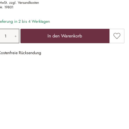
 MwSt. zzgl. Versandkosten
Nr.
19801
eferung in 2 bis 4 Werktagen
odukt Anzahl: Gib den gewünschten Wert ein
Zum Me
In den Warenkorb
Kostenfreie Rücksendung