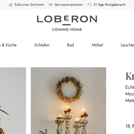
Exklusives Sortiment
Serviceversprechen
21 Tage Rückgaberecht
h & Küche
Schlafen
Bad
Möbel
Leucht
K
Echt
Moo
Mate
18,