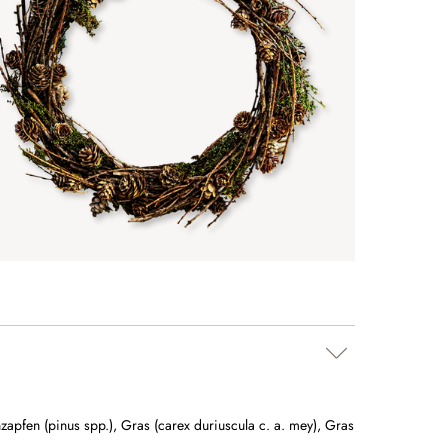
nzapfen (pinus spp.)
,
Gras (carex duriuscula c. a. mey)
,
Gras