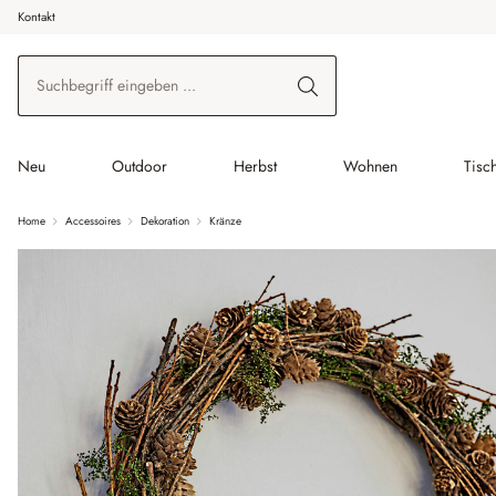
Kontakt
 Hauptinhalt springen
Zur Suche springen
Zur Hauptnavigation springen
Neu
Outdoor
Herbst
Wohnen
Tisc
Home
Accessoires
Dekoration
Kränze