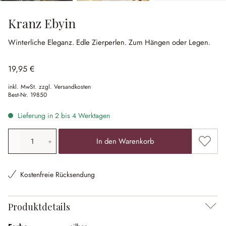
Kranz Ebyin
Winterliche Eleganz.
Edle Zierperlen.
Zum Hängen oder Legen.
19,95 €
inkl. MwSt. zzgl. Versandkosten
Best-Nr.
19850
Lieferung in 2 bis 4 Werktagen
Produkt Anzahl: Gib den gewünschten Wert ein oder ben
Zum Me
In den Warenkorb
Kostenfreie Rücksendung
Produktdetails