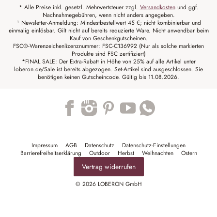
* Alle Preise inkl. gesetzl. Mehrwertsteuer zzgl.
Versandkosten
und ggf.
Nachnahmegebühren, wenn nicht anders angegeben.
¹ Newsletter-Anmeldung: Mindestbestellwert 45 €; nicht kombinierbar und
einmalig einlösbar. Gilt nicht auf bereits reduzierte Ware. Nicht anwendbar beim
Kauf von Geschenkgutscheinen.
FSC®-Warenzeichenlizenznummer: FSC-C136992 (Nur als solche markierten
Produkte sind FSC zertifiziert)
*FINAL SALE: Der Extra-Rabatt in Höhe von 25% auf alle Artikel unter
loberon.de/Sale ist bereits abgezogen. Set-Artikel sind ausgeschlossen. Sie
benötigen keinen Gutscheincode. Gültig bis 11.08.2026.
Trustpilot
Impressum
AGB
Datenschutz
Datenschutz-Einstellungen
Barrierefreiheitserklärung
Outdoor
Herbst
Weihnachten
Ostern
Vertrag widerrufen
© 2026 LOBERON GmbH