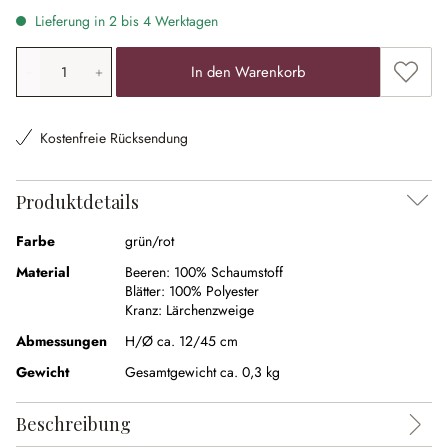
Lieferung in 2 bis 4 Werktagen
Produkt Anzahl: Gib den gewünschten Wert ein oder ben
Zum Me
In den Warenkorb
Kostenfreie Rücksendung
Produktdetails
Farbe
grün/rot
Material
Beeren:
100% Schaumstoff
Blätter:
100% Polyester
Kranz:
Lärchenzweige
Abmessungen
H/Ø ca. 12/45 cm
Gewicht
Gesamtgewicht ca. 0,3 kg
Beschreibung