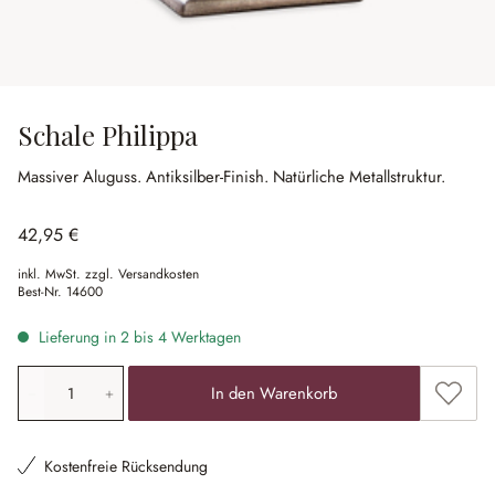
Schale Philippa
Massiver Aluguss.
Antiksilber-Finish.
Natürliche Metallstruktur.
42,95 €
inkl. MwSt. zzgl. Versandkosten
Best-Nr.
14600
Lieferung in 2 bis 4 Werktagen
Produkt Anzahl: Gib den gewünschten Wert ein oder ben
Zum Me
In den Warenkorb
Kostenfreie Rücksendung