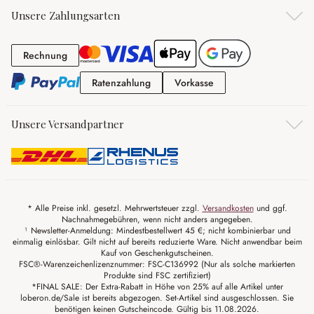
Unsere Zahlungsarten
Rechnung
Rechnung
Ratenzahlung
Vorkasse
Ratenzahlung
Vorkasse
Unsere Versandpartner
* Alle Preise inkl. gesetzl. Mehrwertsteuer zzgl.
Versandkosten
und ggf.
Nachnahmegebühren, wenn nicht anders angegeben.
¹ Newsletter-Anmeldung: Mindestbestellwert 45 €; nicht kombinierbar und
einmalig einlösbar. Gilt nicht auf bereits reduzierte Ware. Nicht anwendbar beim
Kauf von Geschenkgutscheinen.
FSC®-Warenzeichenlizenznummer: FSC-C136992 (Nur als solche markierten
Produkte sind FSC zertifiziert)
*FINAL SALE: Der Extra-Rabatt in Höhe von 25% auf alle Artikel unter
loberon.de/Sale ist bereits abgezogen. Set-Artikel sind ausgeschlossen. Sie
benötigen keinen Gutscheincode. Gültig bis 11.08.2026.