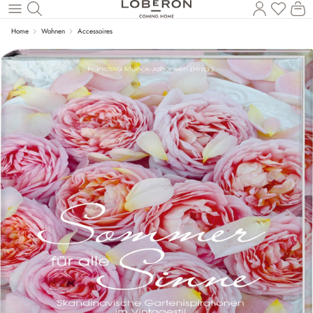
Du has
Wa
Zum Hauptinhalt springen
Home
Wohnen
Accessoires