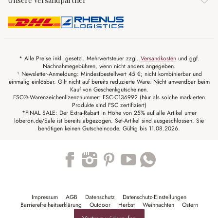
Unsere Versandpartner
* Alle Preise inkl. gesetzl. Mehrwertsteuer zzgl.
Versandkosten
und ggf.
Nachnahmegebühren, wenn nicht anders angegeben.
¹ Newsletter-Anmeldung: Mindestbestellwert 45 €; nicht kombinierbar und
einmalig einlösbar. Gilt nicht auf bereits reduzierte Ware. Nicht anwendbar beim
Kauf von Geschenkgutscheinen.
FSC®-Warenzeichenlizenznummer: FSC-C136992 (Nur als solche markierten
Produkte sind FSC zertifiziert)
*FINAL SALE: Der Extra-Rabatt in Höhe von 25% auf alle Artikel unter
loberon.de/Sale ist bereits abgezogen. Set-Artikel sind ausgeschlossen. Sie
benötigen keinen Gutscheincode. Gültig bis 11.08.2026.
Trustpilot
Impressum
AGB
Datenschutz
Datenschutz-Einstellungen
Barrierefreiheitserklärung
Outdoor
Herbst
Weihnachten
Ostern