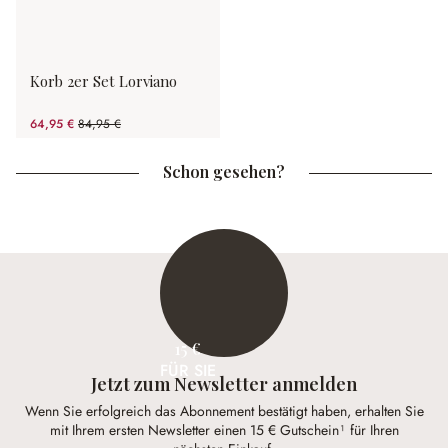
Korb 2er Set Lorviano
64,95 €
84,95 €
(23.54% gespart)
Schon gesehen?
15 €
FÜR SIE
Jetzt zum Newsletter anmelden
Wenn Sie erfolgreich das Abonnement bestätigt haben, erhalten Sie
mit Ihrem ersten Newsletter einen 15 € Gutschein¹ für Ihren