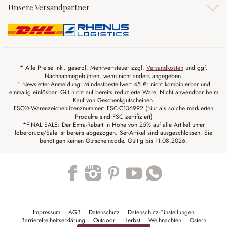
Unsere Versandpartner
* Alle Preise inkl. gesetzl. Mehrwertsteuer zzgl.
Versandkosten
und ggf.
Nachnahmegebühren, wenn nicht anders angegeben.
¹ Newsletter-Anmeldung: Mindestbestellwert 45 €; nicht kombinierbar und
einmalig einlösbar. Gilt nicht auf bereits reduzierte Ware. Nicht anwendbar beim
Kauf von Geschenkgutscheinen.
FSC®-Warenzeichenlizenznummer: FSC-C136992 (Nur als solche markierten
Produkte sind FSC zertifiziert)
*FINAL SALE: Der Extra-Rabatt in Höhe von 25% auf alle Artikel unter
loberon.de/Sale ist bereits abgezogen. Set-Artikel sind ausgeschlossen. Sie
benötigen keinen Gutscheincode. Gültig bis 11.08.2026.
Trustpilot
Impressum
AGB
Datenschutz
Datenschutz-Einstellungen
Barrierefreiheitserklärung
Outdoor
Herbst
Weihnachten
Ostern