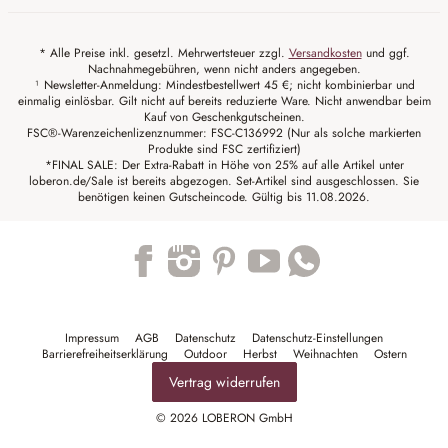
* Alle Preise inkl. gesetzl. Mehrwertsteuer zzgl.
Versandkosten
und ggf.
Nachnahmegebühren, wenn nicht anders angegeben.
¹ Newsletter-Anmeldung: Mindestbestellwert 45 €; nicht kombinierbar und
einmalig einlösbar. Gilt nicht auf bereits reduzierte Ware. Nicht anwendbar beim
Kauf von Geschenkgutscheinen.
FSC®-Warenzeichenlizenznummer: FSC-C136992 (Nur als solche markierten
Produkte sind FSC zertifiziert)
*FINAL SALE: Der Extra-Rabatt in Höhe von 25% auf alle Artikel unter
loberon.de/Sale ist bereits abgezogen. Set-Artikel sind ausgeschlossen. Sie
benötigen keinen Gutscheincode. Gültig bis 11.08.2026.
Trustpilot
Impressum
AGB
Datenschutz
Datenschutz-Einstellungen
Barrierefreiheitserklärung
Outdoor
Herbst
Weihnachten
Ostern
Vertrag widerrufen
© 2026 LOBERON GmbH