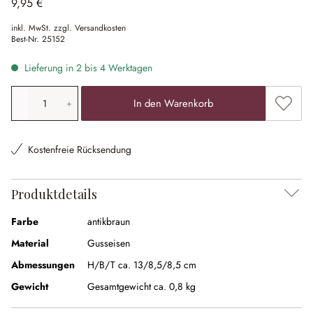
9,95 €
inkl. MwSt. zzgl. Versandkosten
Best-Nr.
25152
Lieferung in 2 bis 4 Werktagen
Produkt Anzahl: Gib den gewünschten Wert ein oder ben
Zum Me
In den Warenkorb
Kostenfreie Rücksendung
Produktdetails
Farbe
antikbraun
Material
Gusseisen
Abmessungen
H/B/T ca. 13/8,5/8,5 cm
Gewicht
Gesamtgewicht ca. 0,8 kg