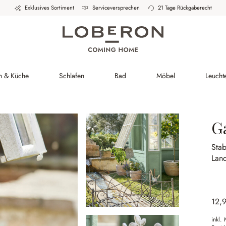
Exklusives Sortiment
Serviceversprechen
21 Tage Rückgaberecht
h & Küche
Schlafen
Bad
Möbel
Leucht
G
Stab
Lan
12,
inkl.