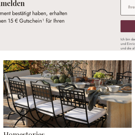
anmelden
E-Mail-
ent bestätigt haben, erhalten
nen 15 € Gutschein¹ für Ihren
Ich bin d
und Einri
und die a
Homestories