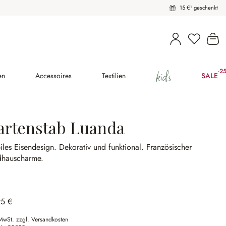
15 €¹ geschenkt
Du hast 
Wa
kids
-2
(2
en
Accessoires
Textilien
SALE
artenstab Luanda
iles Eisendesign.
Dekorativ und funktional.
Französischer
dhauscharme.
95 €
 MwSt. zzgl. Versandkosten