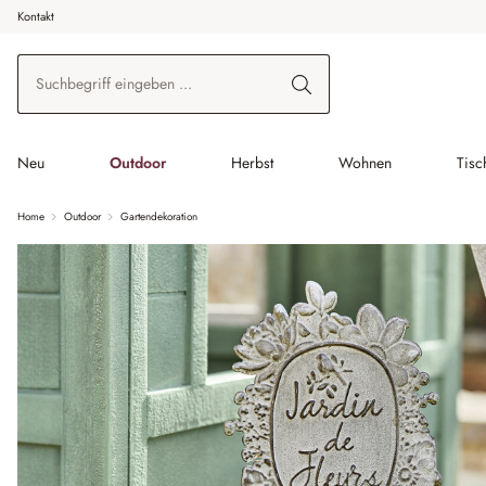
Kontakt
 Hauptinhalt springen
Zur Suche springen
Zur Hauptnavigation springen
Neu
Outdoor
Herbst
Wohnen
Tisc
Home
Outdoor
Gartendekoration