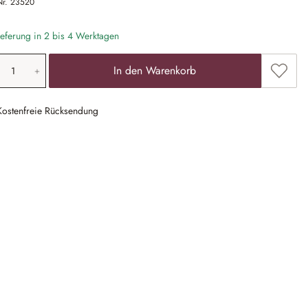
Nr.
23520
eferung in 2 bis 4 Werktagen
odukt Anzahl: Gib den gewünschten Wert ein
Zum Me
In den Warenkorb
Kostenfreie Rücksendung