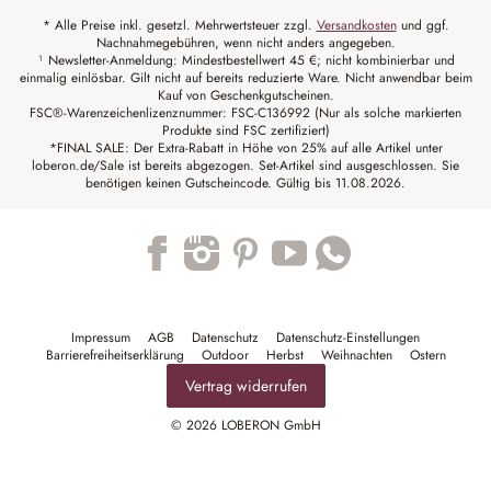
* Alle Preise inkl. gesetzl. Mehrwertsteuer zzgl.
Versandkosten
und ggf.
Nachnahmegebühren, wenn nicht anders angegeben.
¹ Newsletter-Anmeldung: Mindestbestellwert 45 €; nicht kombinierbar und
einmalig einlösbar. Gilt nicht auf bereits reduzierte Ware. Nicht anwendbar beim
Kauf von Geschenkgutscheinen.
FSC®-Warenzeichenlizenznummer: FSC-C136992 (Nur als solche markierten
Produkte sind FSC zertifiziert)
*FINAL SALE: Der Extra-Rabatt in Höhe von 25% auf alle Artikel unter
loberon.de/Sale ist bereits abgezogen. Set-Artikel sind ausgeschlossen. Sie
benötigen keinen Gutscheincode. Gültig bis 11.08.2026.
Trustpilot
Impressum
AGB
Datenschutz
Datenschutz-Einstellungen
Barrierefreiheitserklärung
Outdoor
Herbst
Weihnachten
Ostern
Vertrag widerrufen
© 2026 LOBERON GmbH