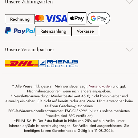
Unsere Zahlungsarten
Rechnung
Rechnung
Ratenzahlung
Vorkasse
Ratenzahlung
Vorkasse
Unsere Versandpartner
* Alle Preise inkl. gesetzl. Mehrwertsteuer zzgl.
Versandkosten
und ggf.
Nachnahmegebühren, wenn nicht anders angegeben.
¹ Newsletter-Anmeldung: Mindestbestellwert 45 €; nicht kombinierbar und
einmalig einlösbar. Gilt nicht auf bereits reduzierte Ware. Nicht anwendbar beim
Kauf von Geschenkgutscheinen.
FSC®-Warenzeichenlizenznummer: FSC-C136992 (Nur als solche markierten
Produkte sind FSC zertifiziert)
*FINAL SALE: Der Extra-Rabatt in Höhe von 25% auf alle Artikel unter
loberon.de/Sale ist bereits abgezogen. Set-Artikel sind ausgeschlossen. Sie
benötigen keinen Gutscheincode. Gültig bis 11.08.2026.