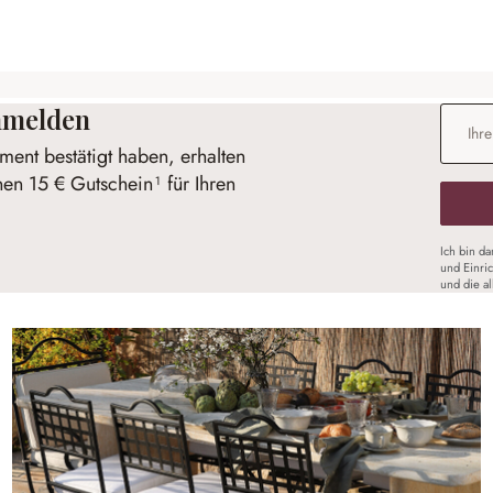
anmelden
E-Mail-
ent bestätigt haben, erhalten
nen 15 € Gutschein¹ für Ihren
Ich bin d
und Einri
und die a