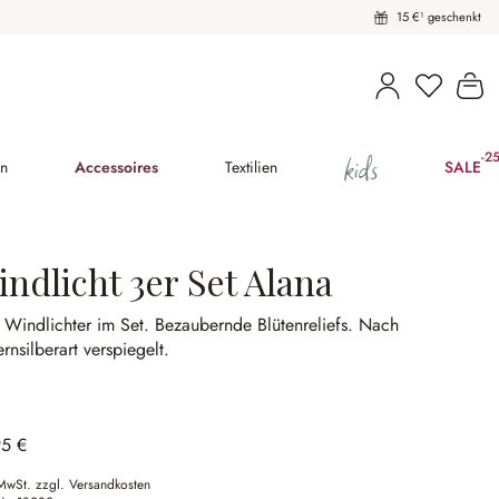
15 €¹ geschenkt
Du hast 
Wa
kids
-2
(25
en
Accessoires
Textilien
SALE
ndlicht 3er Set Alana
 Windlichter im Set.
Bezaubernde Blütenreliefs.
Nach
rnsilberart verspiegelt.
95 €
 MwSt. zzgl. Versandkosten