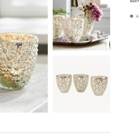
Best-
Au