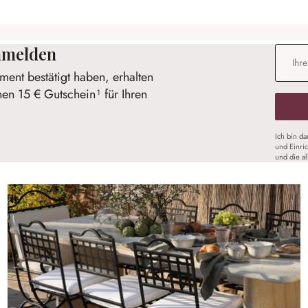
anmelden
E-Mail-
ent bestätigt haben, erhalten
nen 15 € Gutschein¹ für Ihren
Ich bin d
und Einri
und die a