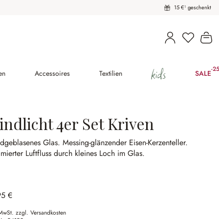
15 €¹ geschenkt
Du hast 
Wa
kids
-2
(2
en
Accessoires
Textilien
SALE
ndlicht 4er Set Kriven
dgeblasenes Glas.
Messing-glänzender Eisen-Kerzenteller.
mierter Luftfluss durch kleines Loch im Glas.
95 €
 MwSt. zzgl. Versandkosten