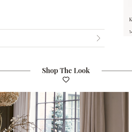
K
1
Shop The Look