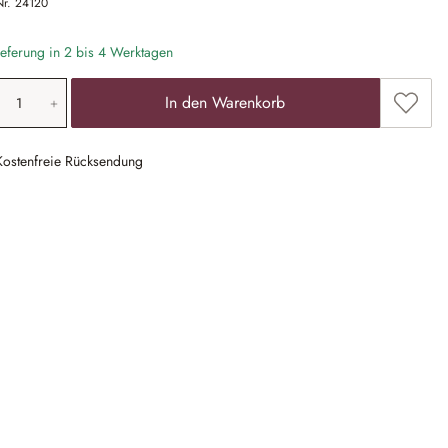
Nr.
24120
eferung in 2 bis 4 Werktagen
odukt Anzahl: Gib den gewünschten Wert ein
Zum Me
In den Warenkorb
Kostenfreie Rücksendung