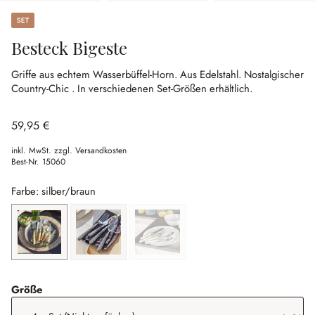
Set
Besteck Bigeste
Griffe aus echtem Wasserbüffel-Horn.
Aus Edelstahl.
Nostalgischer
Country-Chic .
In verschiedenen Set-Größen erhältlich.
59,95 €
inkl. MwSt. zzgl. Versandkosten
Best-Nr.
15060
Farbe: silber/braun
silber/braun
(Diese Option ist zurzeit nicht verfügbar.)
silber/grau
silber/weiß
(Diese Option ist zurzeit nicht verfügbar.)
auswählen
Größe