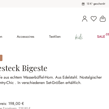
15 €¹ geschenkt
Wa
kids
-2
(25
en
Accessoires
Textilien
SALE
esteck Bigeste
fe aus echtem Wasserbüffel-Horn.
Aus Edelstahl.
Nostalgischer
ntry-Chic .
In verschiedenen Set-Größen erhältlich.
reis:
198,00 €
 Einzelpreis: 239,80 €