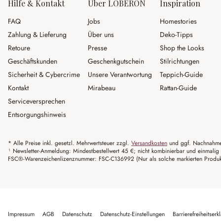
Hilfe & Kontakt
Über LOBERON
Inspiration
FAQ
Jobs
Homestories
Zahlung & Lieferung
Über uns
Deko-Tipps
Retoure
Presse
Shop the Looks
Geschäftskunden
Geschenkgutschein
Stilrichtungen
Sicherheit & Cybercrime
Unsere Verantwortung
Teppich-Guide
Kontakt
Mirabeau
Rattan-Guide
Serviceversprechen
Entsorgungshinweis
* Alle Preise inkl. gesetzl. Mehrwertsteuer zzgl.
Versandkosten
und ggf. Nachnahme
¹ Newsletter-Anmeldung: Mindestbestellwert 45 €; nicht kombinierbar und einmalig 
FSC®-Warenzeichenlizenznummer: FSC-C136992 (Nur als solche markierten Produkte 
Impressum
AGB
Datenschutz
Datenschutz-Einstellungen
Barrierefreiheitserk