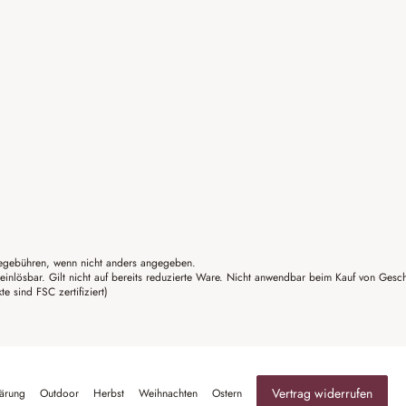
gebühren, wenn nicht anders angegeben.
einlösbar. Gilt nicht auf bereits reduzierte Ware. Nicht anwendbar beim Kauf von Gesc
sind FSC zertifiziert)
Vertrag widerrufen
lärung
Outdoor
Herbst
Weihnachten
Ostern