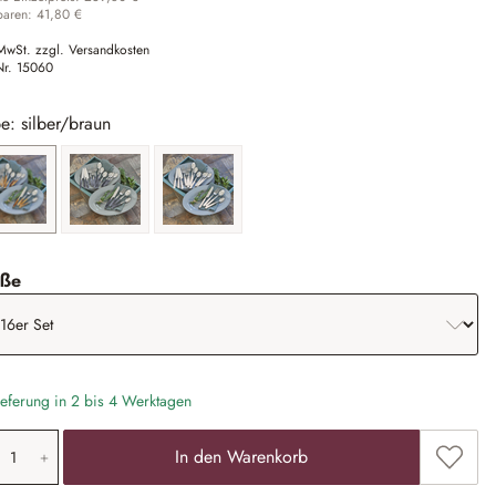
paren: 41,80 €
 MwSt. zzgl. Versandkosten
Nr.
15060
e: silber/braun
silber/braun
silber/grau
silber/weiß
auswählen
ße
eferung in 2 bis 4 Werktagen
odukt Anzahl: Gib den gewünschten Wert ein
Zum Me
In den Warenkorb