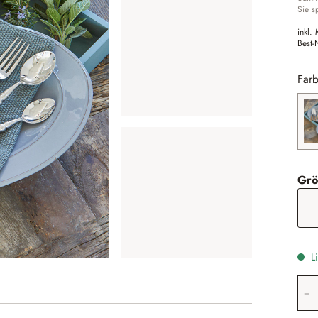
Sie s
inkl.
Best-
Farb
Grö
Li
Pr