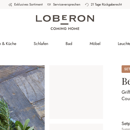
Exklusives Sortiment
Serviceversprechen
21 Tage Rückgaberecht
h & Küche
Schlafen
Bad
Möbel
Leucht
Set
B
Grif
Cou
Setp
Summe