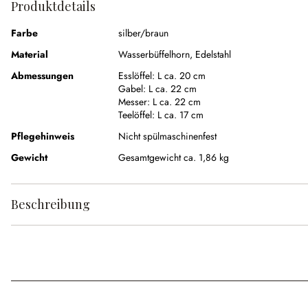
Produktdetails
Farbe
silber/braun
Material
Wasserbüffelhorn
,
Edelstahl
Abmessungen
Esslöffel:
L ca. 20 cm
Gabel:
L ca. 22 cm
Messer:
L ca. 22 cm
Teelöffel:
L ca. 17 cm
Pflegehinweis
Nicht spülmaschinenfest
Gewicht
Gesamtgewicht ca. 1,86 kg
Beschreibung