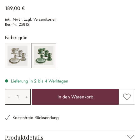
189,00 €
inkl. MwSt. zzgl. Versandkosten
Best-Nr.
25815
Farbe: grün
ecru
grün
Lieferung in 2 bis 4 Werktagen
Produkt Anzahl: Gib den gewünschten Wert ein oder ben
Zum Me
In den Warenkorb
Kostenfreie Rücksendung
Produktdetails