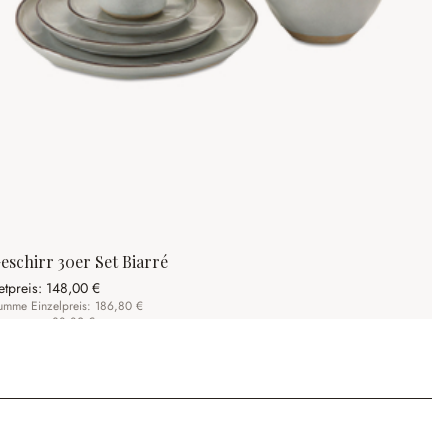
eschirr 30er Set Biarré
etpreis:
148,00 €
umme Einzelpreis: 186,80 €
ie sparen: 38,80 €