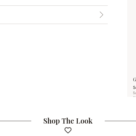
G
S
S
S
Shop The Look