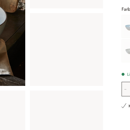
Farb
Li
Pr