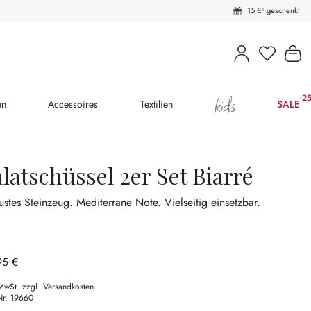
15 €¹ geschenkt
Wa
kids
-2
(25
en
Accessoires
Textilien
SALE
latschüssel 2er Set Biarré
ustes Steinzeug.
Mediterrane Note.
Vielseitig einsetzbar.
95 €
 MwSt. zzgl. Versandkosten
Nr.
19660