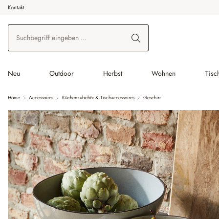
Kontakt
 Hauptinhalt springen
Zur Suche springen
Zur Hauptnavigation springen
Neu
Outdoor
Herbst
Wohnen
Tisc
Home
Accessoires
Küchenzubehör & Tischaccessoires
Geschirr