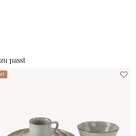
zu passt
t