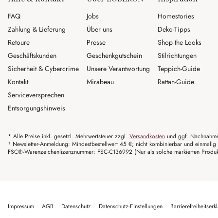
FAQ
Jobs
Homestories
Zahlung & Lieferung
Über uns
Deko-Tipps
Retoure
Presse
Shop the Looks
Geschäftskunden
Geschenkgutschein
Stilrichtungen
Sicherheit & Cybercrime
Unsere Verantwortung
Teppich-Guide
Kontakt
Mirabeau
Rattan-Guide
Serviceversprechen
Entsorgungshinweis
* Alle Preise inkl. gesetzl. Mehrwertsteuer zzgl.
Versandkosten
und ggf. Nachnahme
¹ Newsletter-Anmeldung: Mindestbestellwert 45 €; nicht kombinierbar und einmalig 
FSC®-Warenzeichenlizenznummer: FSC-C136992 (Nur als solche markierten Produkte 
Impressum
AGB
Datenschutz
Datenschutz-Einstellungen
Barrierefreiheitserk