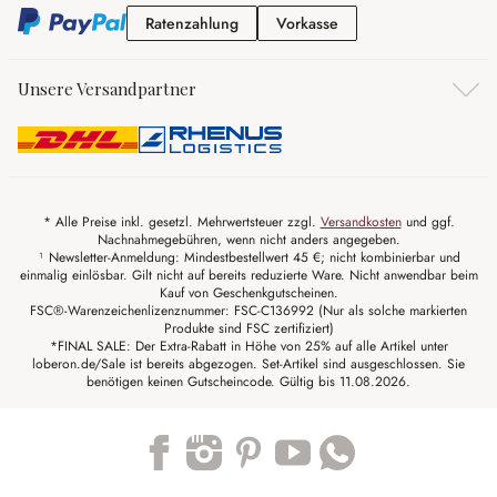
Ratenzahlung
Vorkasse
Ratenzahlung
Vorkasse
Unsere Versandpartner
* Alle Preise inkl. gesetzl. Mehrwertsteuer zzgl.
Versandkosten
und ggf.
Nachnahmegebühren, wenn nicht anders angegeben.
¹ Newsletter-Anmeldung: Mindestbestellwert 45 €; nicht kombinierbar und
einmalig einlösbar. Gilt nicht auf bereits reduzierte Ware. Nicht anwendbar beim
Kauf von Geschenkgutscheinen.
FSC®-Warenzeichenlizenznummer: FSC-C136992 (Nur als solche markierten
Produkte sind FSC zertifiziert)
*FINAL SALE: Der Extra-Rabatt in Höhe von 25% auf alle Artikel unter
loberon.de/Sale ist bereits abgezogen. Set-Artikel sind ausgeschlossen. Sie
benötigen keinen Gutscheincode. Gültig bis 11.08.2026.