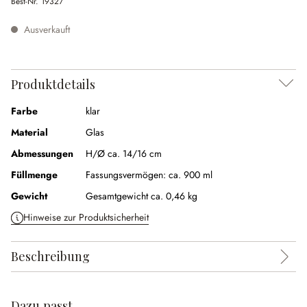
Best-Nr.
19327
Ausverkauft
Produktdetails
Farbe
klar
Material
Glas
Abmessungen
H/Ø ca. 14/16 cm
Füllmenge
Fassungsvermögen:
ca. 900 ml
Gewicht
Gesamtgewicht ca. 0,46 kg
Hinweise zur Produktsicherheit
Beschreibung
Dazu passt