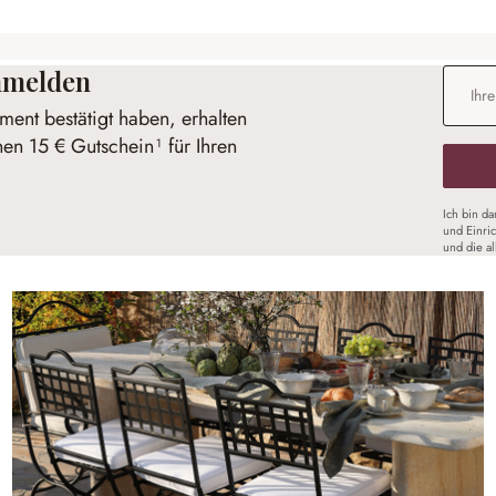
anmelden
E-Mail-
ent bestätigt haben, erhalten
nen 15 € Gutschein¹ für Ihren
Ich bin d
und Einri
und die a