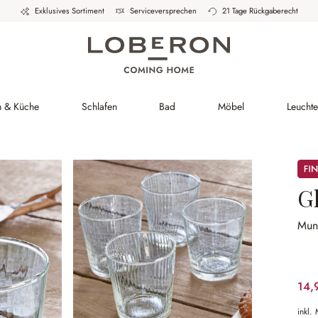
Exklusives Sortiment
Serviceversprechen
21 Tage Rückgaberecht
h & Küche
Schlafen
Bad
Möbel
Leucht
Sale
Gl
Mun
14,
inkl.