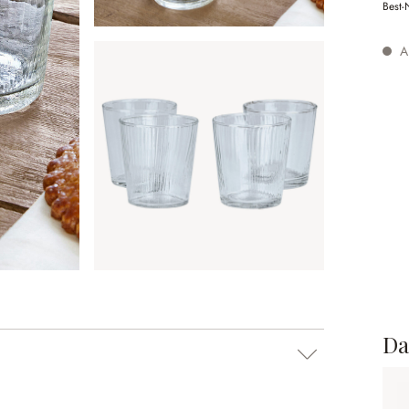
Best-
Au
Da