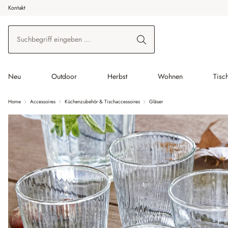
Kontakt
 Hauptinhalt springen
Zur Suche springen
Zur Hauptnavigation springen
Neu
Outdoor
Herbst
Wohnen
Tisc
Home
Accessoires
Küchenzubehör & Tischaccessoires
Gläser