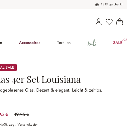
15 €¹ geschenkt
Du hast 
Wa
kids
-2
(25
en
Accessoires
Textilien
SALE
as 4er Set Louisiana
dgeblasenes Glas.
Dezent & elegant.
Leicht & zeitlos.
95 €
19,95 €
(25.06% gespart)
 MwSt. zzgl. Versandkosten