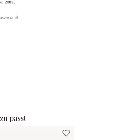
Nr.
20838
sverkauft
zu passt