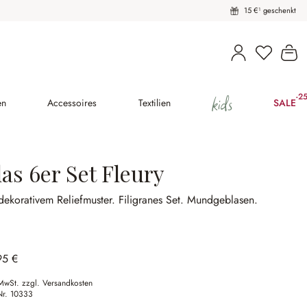
15 €¹ geschenkt
Wa
kids
-2
(25
en
Accessoires
Textilien
SALE
as 6er Set Fleury
dekorativem Reliefmuster.
Filigranes Set.
Mundgeblasen.
95 €
 MwSt. zzgl. Versandkosten
Nr.
10333