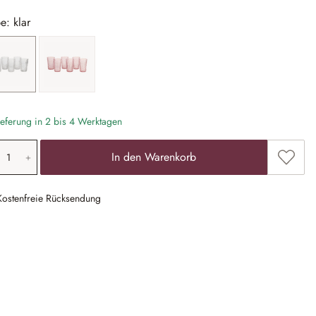
e: klar
klar
rosa
eferung in 2 bis 4 Werktagen
odukt Anzahl: Gib den gewünschten Wert ein
Zum Me
In den Warenkorb
Kostenfreie Rücksendung