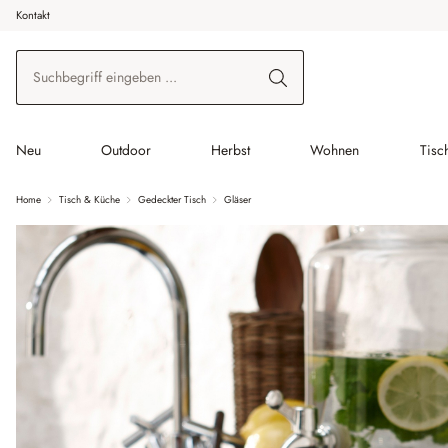
Kontakt
 Hauptinhalt springen
Zur Suche springen
Zur Hauptnavigation springen
Neu
Outdoor
Herbst
Wohnen
Tisc
Home
Tisch & Küche
Gedeckter Tisch
Gläser