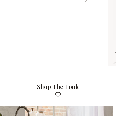
G
4
Shop The Look