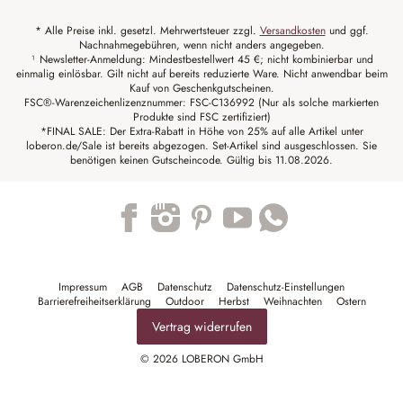
* Alle Preise inkl. gesetzl. Mehrwertsteuer zzgl.
Versandkosten
und ggf.
Nachnahmegebühren, wenn nicht anders angegeben.
¹ Newsletter-Anmeldung: Mindestbestellwert 45 €; nicht kombinierbar und
einmalig einlösbar. Gilt nicht auf bereits reduzierte Ware. Nicht anwendbar beim
Kauf von Geschenkgutscheinen.
FSC®-Warenzeichenlizenznummer: FSC-C136992 (Nur als solche markierten
Produkte sind FSC zertifiziert)
*FINAL SALE: Der Extra-Rabatt in Höhe von 25% auf alle Artikel unter
loberon.de/Sale ist bereits abgezogen. Set-Artikel sind ausgeschlossen. Sie
benötigen keinen Gutscheincode. Gültig bis 11.08.2026.
Trustpilot
Impressum
AGB
Datenschutz
Datenschutz-Einstellungen
Barrierefreiheitserklärung
Outdoor
Herbst
Weihnachten
Ostern
Vertrag widerrufen
© 2026 LOBERON GmbH