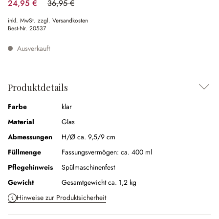
24,95 €
36,95 €
(32.48% gespart)
inkl. MwSt. zzgl. Versandkosten
Best-Nr.
20537
Ausverkauft
Produktdetails
Farbe
klar
Material
Glas
Abmessungen
H/Ø ca. 9,5/9 cm
Füllmenge
Fassungsvermögen:
ca. 400 ml
Pflegehinweis
Spülmaschinenfest
Gewicht
Gesamtgewicht ca. 1,2 kg
Hinweise zur Produktsicherheit