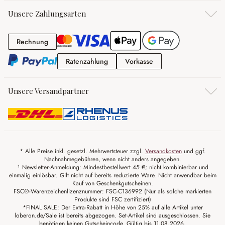
Unsere Zahlungsarten
Rechnung
Rechnung
Ratenzahlung
Vorkasse
Ratenzahlung
Vorkasse
Unsere Versandpartner
* Alle Preise inkl. gesetzl. Mehrwertsteuer zzgl.
Versandkosten
und ggf.
Nachnahmegebühren, wenn nicht anders angegeben.
¹ Newsletter-Anmeldung: Mindestbestellwert 45 €; nicht kombinierbar und
einmalig einlösbar. Gilt nicht auf bereits reduzierte Ware. Nicht anwendbar beim
Kauf von Geschenkgutscheinen.
FSC®-Warenzeichenlizenznummer: FSC-C136992 (Nur als solche markierten
Produkte sind FSC zertifiziert)
*FINAL SALE: Der Extra-Rabatt in Höhe von 25% auf alle Artikel unter
loberon.de/Sale ist bereits abgezogen. Set-Artikel sind ausgeschlossen. Sie
benötigen keinen Gutscheincode. Gültig bis 11.08.2026.