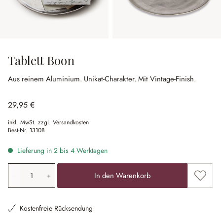
Tablett Boon
Aus reinem Aluminium.
Unikat-Charakter.
Mit Vintage-Finish.
29,95 €
inkl. MwSt. zzgl. Versandkosten
Best-Nr.
13108
Lieferung in 2 bis 4 Werktagen
Produkt Anzahl: Gib den gewünschten Wert ein oder ben
Zum Me
In den Warenkorb
Kostenfreie Rücksendung