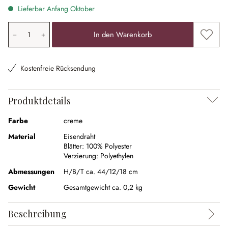
Lieferbar Anfang Oktober
Produkt Anzahl: Gib den gewünschten Wert ein oder ben
Zum Me
In den Warenkorb
Kostenfreie Rücksendung
Produktdetails
Farbe
creme
Material
Eisendraht
Blätter:
100% Polyester
Verzierung:
Polyethylen
Abmessungen
H/B/T ca. 44/12/18 cm
Gewicht
Gesamtgewicht ca. 0,2 kg
Beschreibung