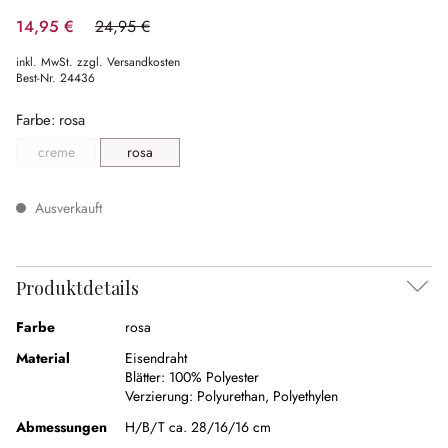
14,95 €
24,95 €
(40.08% gespart)
inkl. MwSt. zzgl. Versandkosten
Best-Nr.
24436
Farbe: rosa
creme
rosa
(Diese Option ist zurzeit nicht verfügbar.)
(Diese Option ist zurzeit nicht verfügbar.)
Ausverkauft
Produktdetails
Farbe
rosa
Material
Eisendraht
Blätter:
100% Polyester
Verzierung:
Polyurethan
,
Polyethylen
Abmessungen
H/B/T ca. 28/16/16 cm