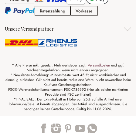
Ratenzahlung
Vorkasse
Ratenzahlung
Vorkasse
Unsere Versandpartner
* Alle Preise inkl. gesetzl. Mehrwertsteuer zzgl.
Versandkosten
und ggf.
Nachnahmegebühren, wenn nicht anders angegeben.
¹ Newsletter-Anmeldung: Mindestbestellwert 45 €; nicht kombinierbar und
einmalig einlösbar. Gilt nicht auf bereits reduzierte Ware. Nicht anwendbar beim
Kauf von Geschenkgutscheinen.
FSC®-Warenzeichenlizenznummer: FSC-C136992 (Nur als solche markierten
Produkte sind FSC zertifiziert)
*FINAL SALE: Der Extra-Rabatt in Höhe von 25% auf alle Artikel unter
loberon.de/Sale ist bereits abgezogen. Set-Artikel sind ausgeschlossen. Sie
benötigen keinen Gutscheincode. Gültig bis 11.08.2026.