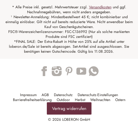
* Alle Preise inkl. gesetzl. Mehrwertsteuer zzgl.
Versandkosten
und ggf.
Nachnahmegebühren, wenn nicht anders angegeben.
¹ Newsletter-Anmeldung: Mindestbestellwert 45 €; nicht kombinierbar und
einmalig einlösbar. Gilt nicht auf bereits reduzierte Ware. Nicht anwendbar beim
Kauf von Geschenkgutscheinen.
FSC®-Warenzeichenlizenznummer: FSC-C136992 (Nur als solche markierten
Produkte sind FSC zertifiziert)
*FINAL SALE: Der Extra-Rabatt in Höhe von 25% auf alle Artikel unter
loberon.de/Sale ist bereits abgezogen. Set-Artikel sind ausgeschlossen. Sie
benötigen keinen Gutscheincode. Gültig bis 11.08.2026.
Trustpilot
Impressum
AGB
Datenschutz
Datenschutz-Einstellungen
Barrierefreiheitserklärung
Outdoor
Herbst
Weihnachten
Ostern
Vertrag widerrufen
© 2026 LOBERON GmbH