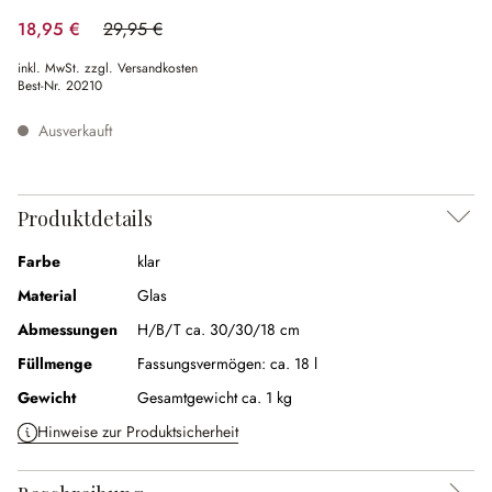
18,95 €
29,95 €
(36.73% gespart)
inkl. MwSt. zzgl. Versandkosten
Best-Nr.
20210
Ausverkauft
Produktdetails
Farbe
klar
Material
Glas
Abmessungen
H/B/T ca. 30/30/18 cm
Füllmenge
Fassungsvermögen:
ca. 18 l
Gewicht
Gesamtgewicht ca. 1 kg
Hinweise zur Produktsicherheit